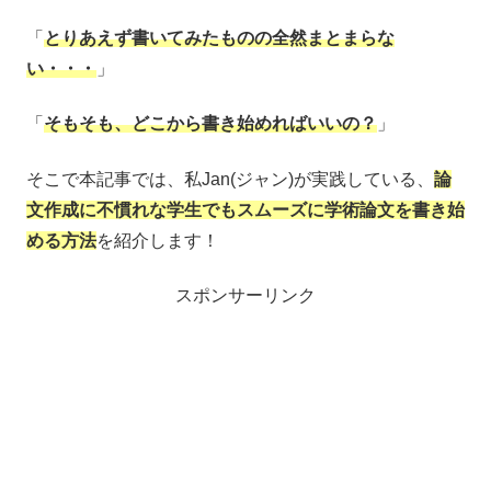
「
とりあえず書いてみたものの全然まとまらな
い・・・
」
「
そもそも、どこから書き始めればいいの？
」
そこで本記事では、私Jan(ジャン)が実践している、
論
文作成に不慣れな学生でもスムーズに
学術論文を書き始
める方法
を紹介します！
スポンサーリンク